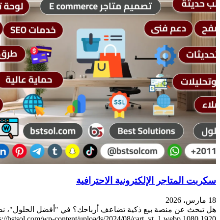
سكربت المتاجر الإلكترونية الاحترافية
18 مارس، 2026
هل تبحث عن منصة بيع ذكية تضاعف أرباحك؟ في "أفضل الحلول"، نص
s://bstsol.com/wp-content/uploads/2024/08/cart_yt_1.webp
1080
1920