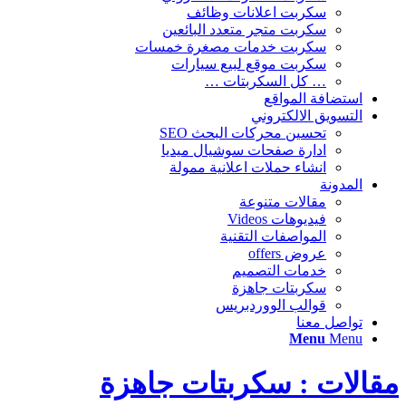
سكربت اعلانات وظائف
سكربت متجر متعدد البائعين
سكربت خدمات مصغرة خمسات
سكربت موقع لبيع سيارات
… كل السكربتات …
استضافة المواقع
التسويق الالكتروني
تحسين محركات البحث SEO
ادارة صفحات سوشيال ميديا
انشاء حملات اعلانية ممولة
المدونة
مقالات متنوعة
فيديوهات Videos
المواصفات التقنية
عروض offers
خدمات التصميم
سكربتات جاهزة
قوالب الووردبريس
تواصل معنا
Menu
Menu
مقالات : سكربتات جاهزة