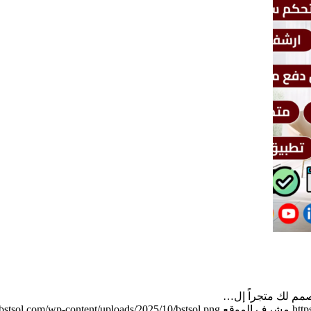
مم لك متجراً إل…
http
مشرف الموقع
//bstsol.com/wp-content/uploads/2025/10/bstsol.png