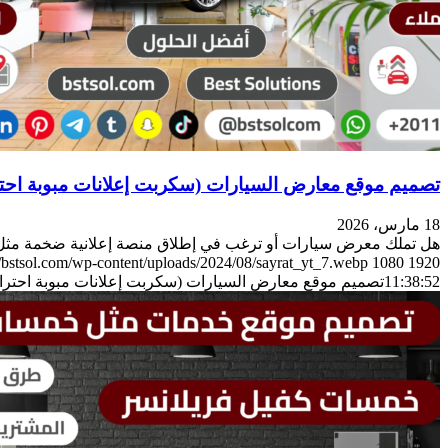
تصميم موقع معارض السيارات (سكربت إعلانات مبوبة احت
18 مارس، 2026
هل تملك معرض سيارات أو ترغب في إطلاق منصة إعلانية ضخمة مث
//bstsol.com/wp-content/uploads/2024/08/sayrat_yt_7.webp
1080
1920
11:38:52
تصميم موقع معارض السيارات (سكربت إعلانات مبوبة احترا